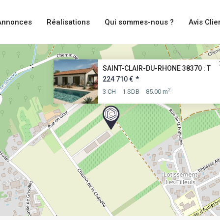
Annonces
Réalisations
Qui sommes-nous ?
Avis Clie
SAINT-CLAIR-DU-RHONE 38370 : T
224 710 €
*
2
3 CH
1 SDB
85.00 m