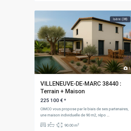
Isère (38)
1
VILLENEUVE-DE-MARC 38440 :
Terrain + Maison
225 100 €
*
CIMCO vous propose par le biais de ses partenaires,
une maison individuelle de 90 m2, répo
...
2
3
1
90.00 m