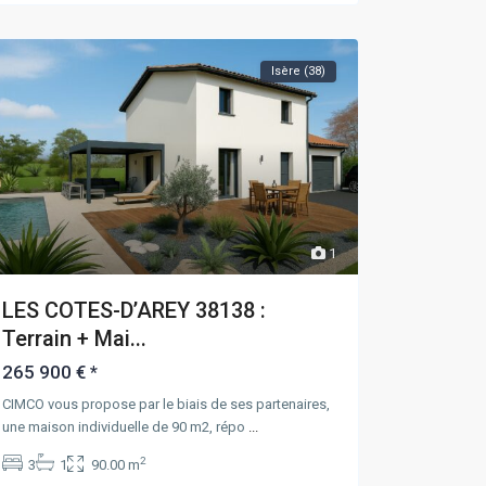
Isère (38)
1
LES COTES-D’AREY 38138 :
Terrain + Mai...
265 900 €
*
CIMCO vous propose par le biais de ses partenaires,
une maison individuelle de 90 m2, répo
...
2
3
1
90.00 m