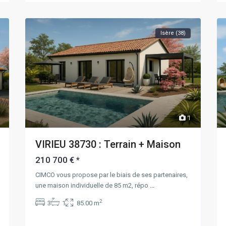
Isère (38)
1
VIRIEU 38730 : Terrain + Maison
210 700 €
*
CIMCO vous propose par le biais de ses partenaires,
une maison individuelle de 85 m2, répo
...
2
3
1
85.00 m