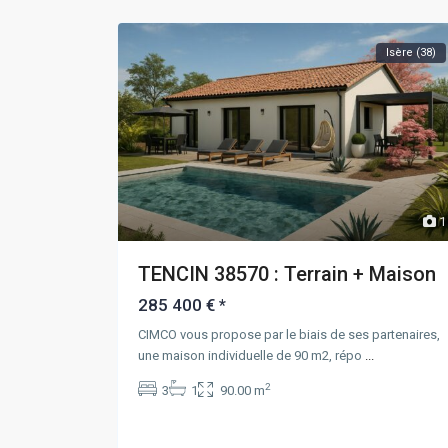
Isère (38)
1
TENCIN 38570 : Terrain + Maison
285 400 €
*
CIMCO vous propose par le biais de ses partenaires,
une maison individuelle de 90 m2, répo
...
2
3
1
90.00 m