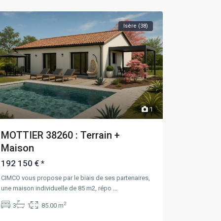
Isère (38)
1
MOTTIER 38260 : Terrain +
Maison
192 150 €
*
CIMCO vous propose par le biais de ses partenaires,
une maison individuelle de 85 m2, répo
...
2
3
1
85.00 m