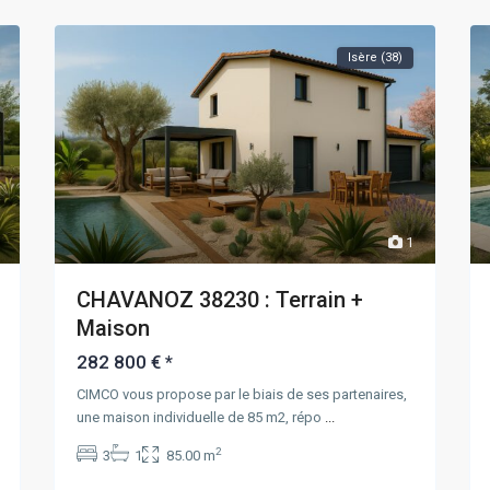
Isère (38)
1
CHAVANOZ 38230 : Terrain +
Maison
282 800 €
*
CIMCO vous propose par le biais de ses partenaires,
une maison individuelle de 85 m2, répo
...
2
3
1
85.00 m