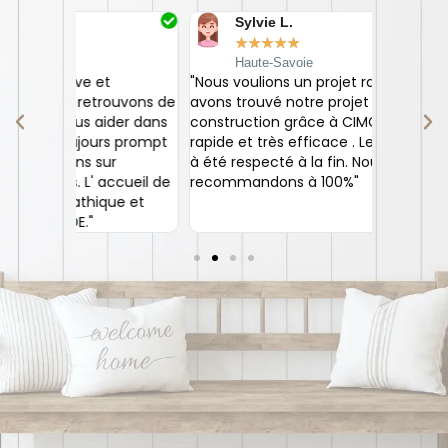
Sylvie L.
Ani
★
★
★
★
★
★
Haute-Savoie
Rh
"Nous voulions un projet rapide Nous
"Conseill
rouvons de
avons trouvé notre projet de
dans ses 
der dans
construction grâce à CIMCO, simple,
humain e
s prompt
rapide et très efficace . Le prix de départ
pour le sé
r
à été respecté à la fin. Nous
cueil de
recommandons à 100%"
ue et