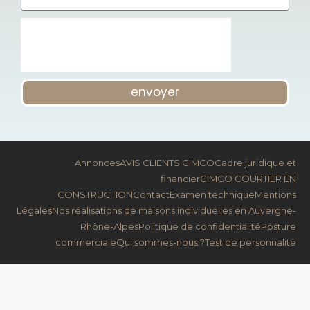
envoyer
Annonces
AVIS CLIENTS CIMCO
Cadre juridique et
financier
CIMCO COURTIER EN
CONSTRUCTION
Contact
Examen technique
Mentions
Légales
Nos réalisations de maisons individuelles en Auvergne-
Rhône-Alpes
Politique de confidentialité
Posture
commerciale
Qui sommes-nous ?
Test de personnalité