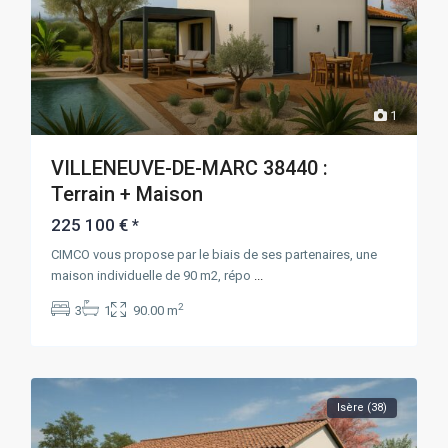
1
VILLENEUVE-DE-MARC 38440 :
Terrain + Maison
225 100 €
*
CIMCO vous propose par le biais de ses partenaires, une
maison individuelle de 90 m2, répo
...
2
3
1
90.00 m
Isère (38)