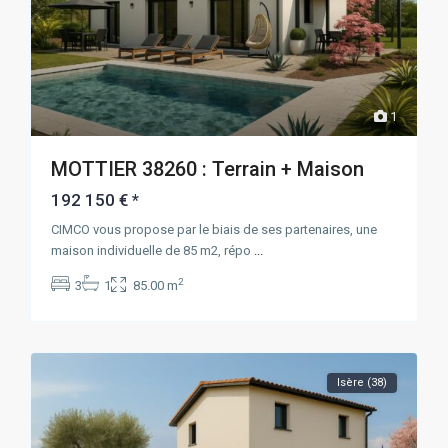
1
MOTTIER 38260 : Terrain + Maison
192 150 €
*
CIMCO vous propose par le biais de ses partenaires, une
maison individuelle de 85 m2, répo
...
2
3
1
85.00 m
Isère (38)