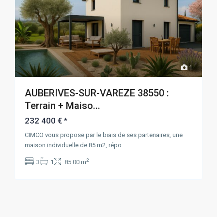
1
AUBERIVES-SUR-VAREZE 38550 :
Terrain + Maiso...
232 400 €
*
CIMCO vous propose par le biais de ses partenaires, une
maison individuelle de 85 m2, répo
...
2
3
1
85.00 m