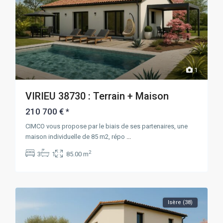
1
VIRIEU 38730 : Terrain + Maison
210 700 €
*
CIMCO vous propose par le biais de ses partenaires, une
maison individuelle de 85 m2, répo
...
2
3
1
85.00 m
Isère (38)