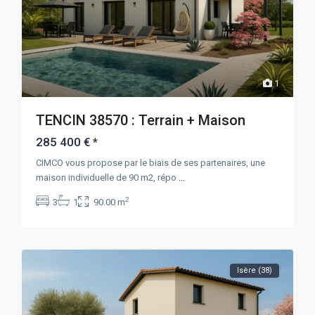
1
TENCIN 38570 : Terrain + Maison
285 400 €
*
CIMCO vous propose par le biais de ses partenaires, une
maison individuelle de 90 m2, répo
...
2
3
1
90.00 m
Isère (38)