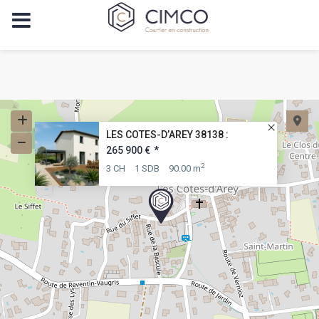
LES COTES-D’AREY 38138 :
265 900 €
*
2
3 CH
1 SDB
90.00 m