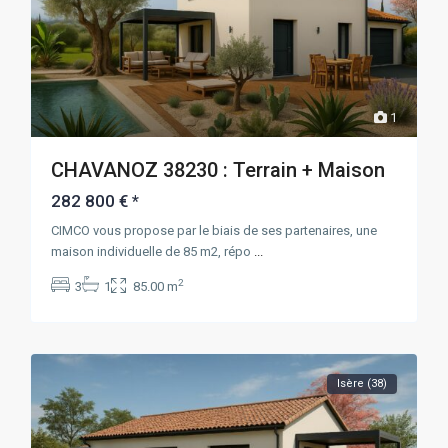
1
CHAVANOZ 38230 : Terrain + Maison
282 800 €
*
CIMCO vous propose par le biais de ses partenaires, une
maison individuelle de 85 m2, répo
...
2
3
1
85.00 m
Isère (38)