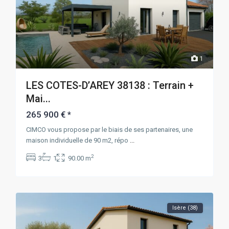
1
LES COTES-D’AREY 38138 : Terrain +
Mai...
265 900 €
*
CIMCO vous propose par le biais de ses partenaires, une
maison individuelle de 90 m2, répo
...
2
3
1
90.00 m
Isère (38)