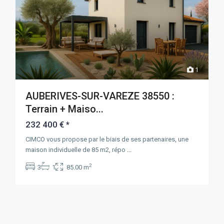
1
AUBERIVES-SUR-VAREZE 38550 :
Terrain + Maiso...
232 400 €
*
CIMCO vous propose par le biais de ses partenaires, une
maison individuelle de 85 m2, répo
...
2
3
1
85.00 m