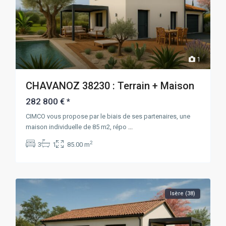
1
CHAVANOZ 38230 : Terrain + Maison
282 800 €
*
CIMCO vous propose par le biais de ses partenaires, une
maison individuelle de 85 m2, répo
...
2
3
1
85.00 m
Isère (38)