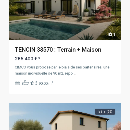
1
TENCIN 38570 : Terrain + Maison
285 400 €
*
CIMCO vous propose par le biais de ses partenaires, une
maison individuelle de 90 m2, répo
...
2
3
1
90.00 m
Isère (38)