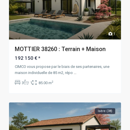
1
MOTTIER 38260 : Terrain + Maison
192 150 €
*
CIMCO vous propose par le biais de ses partenaires, une
maison individuelle de 85 m2, répo
...
2
3
1
85.00 m
Isère (38)