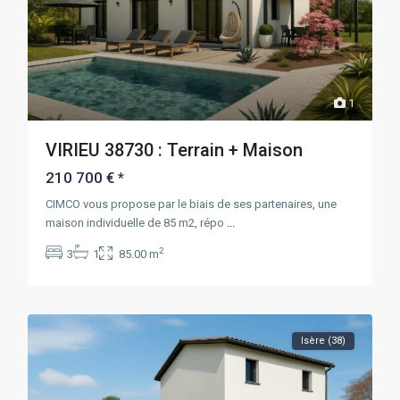
1
VIRIEU 38730 : Terrain + Maison
210 700 €
*
CIMCO vous propose par le biais de ses partenaires, une
maison individuelle de 85 m2, répo
...
2
3
1
85.00 m
Isère (38)