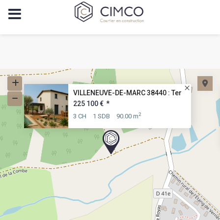
VILLENEUVE-DE-MARC 38440 : Ter
225 100 €
*
2
3 CH
1 SDB
90.00 m