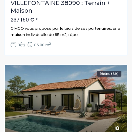
VILLEFONTAINE 38090 : Terrain +
Maison
237 150 €
*
CIMCO vous propose par le biais de ses partenaires, une
maison individuelle de 85 m2, répo
...
2
3
1
85.00 m
Rhône (69)
1