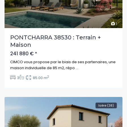
1
PONTCHARRA 38530 : Terrain +
Maison
241 880 €
*
CIMCO vous propose par le biais de ses partenaires, une
maison individuelle de 85 m2, répo
...
2
3
1
85.00 m
Isère (38)