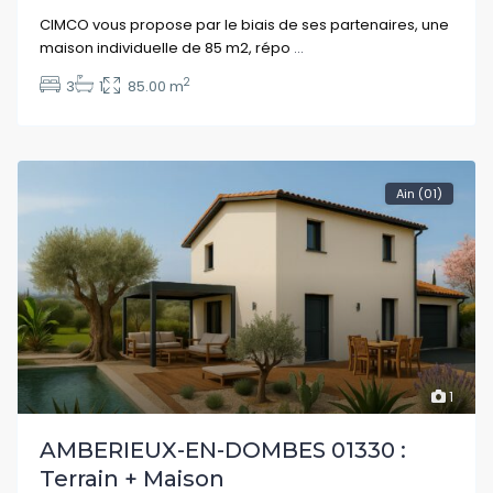
CIMCO vous propose par le biais de ses partenaires, une
maison individuelle de 85 m2, répo
...
2
3
1
85.00 m
Ain (01)
1
AMBERIEUX-EN-DOMBES 01330 :
Terrain + Maison