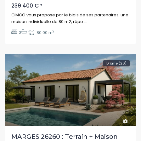
239 400 €
*
CIMCO vous propose par le biais de ses partenaires, une
maison individuelle de 80 m2, répo
...
2
3
1
80.00 m
Drôme (26)
1
MARGES 26260 : Terrain + Maison