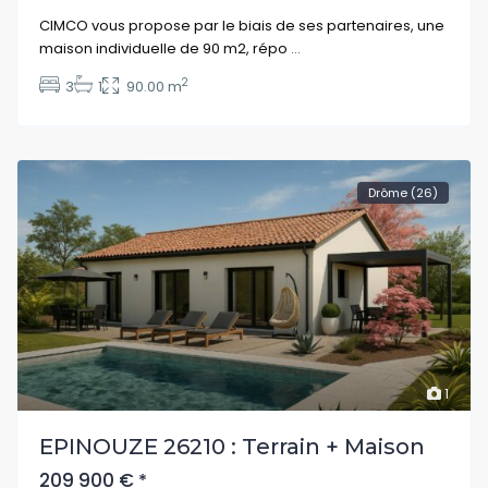
CIMCO vous propose par le biais de ses partenaires, une
maison individuelle de 90 m2, répo
...
2
3
1
90.00 m
Drôme (26)
1
EPINOUZE 26210 : Terrain + Maison
209 900 €
*