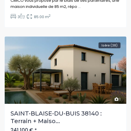
CIMCO vous propose par le biais de ses partenaires, une
maison individuelle de 85 m2, répo
...
2
3
1
85.00 m
Isère (38)
1
SAINT-BLAISE-DU-BUIS 38140 :
Terrain + Maiso...
241 100 €
*