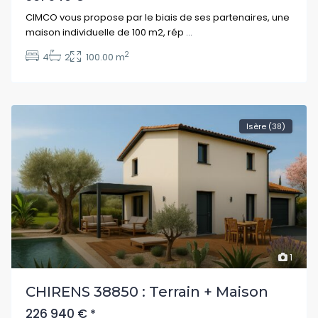
CIMCO vous propose par le biais de ses partenaires, une
maison individuelle de 100 m2, rép
...
2
4
2
100.00 m
Isère (38)
1
CHIRENS 38850 : Terrain + Maison
226 940 €
*