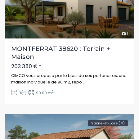
1
MONTFERRAT 38620 : Terrain +
Maison
203 350 €
*
CIMCO vous propose par le biais de ses partenaires, une
maison individuelle de 90 m2, répo
...
2
3
1
90.00 m
Saône-et-Loire (71)