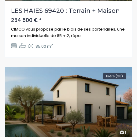
LES HAIES 69420 : Terrain + Maison
254 500 €
*
CIMCO vous propose par le biais de ses partenaires, une
maison individuelle de 85 m2, répo
...
2
3
1
85.00 m
Isère (38)
1