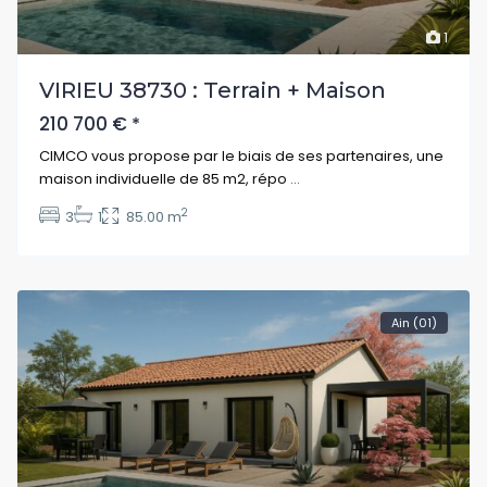
1
VIRIEU 38730 : Terrain + Maison
210 700 €
*
CIMCO vous propose par le biais de ses partenaires, une
maison individuelle de 85 m2, répo
...
2
3
1
85.00 m
Ain (01)