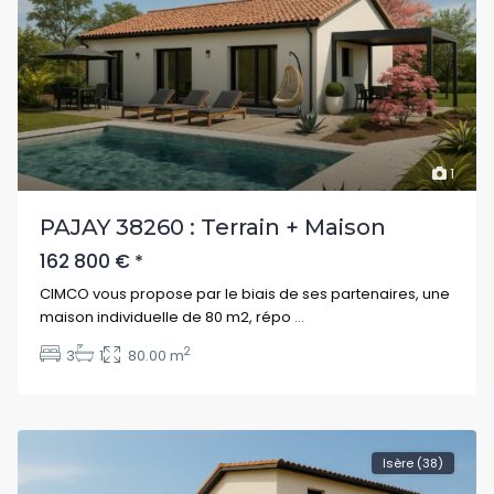
1
PAJAY 38260 : Terrain + Maison
162 800 €
*
CIMCO vous propose par le biais de ses partenaires, une
maison individuelle de 80 m2, répo
...
2
3
1
80.00 m
Isère (38)