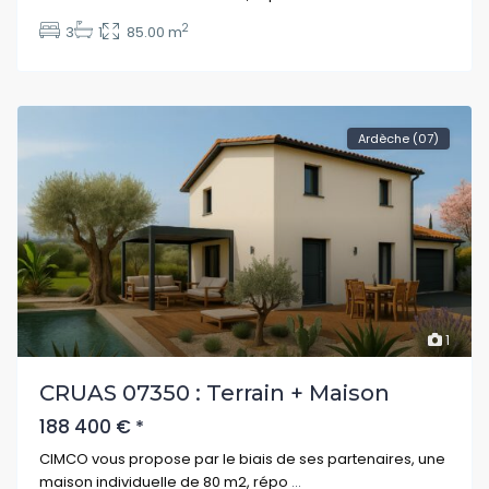
2
3
1
85.00 m
Ardèche (07)
1
CRUAS 07350 : Terrain + Maison
188 400 €
*
CIMCO vous propose par le biais de ses partenaires, une
maison individuelle de 80 m2, répo
...