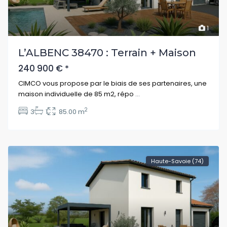
1
L’ALBENC 38470 : Terrain + Maison
240 900 €
*
CIMCO vous propose par le biais de ses partenaires, une
maison individuelle de 85 m2, répo
...
2
3
1
85.00 m
Haute-Savoie (74)