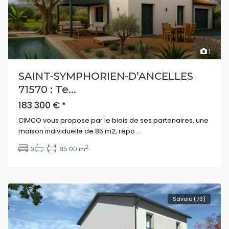
1
SAINT-SYMPHORIEN-D’ANCELLES
71570 : Te...
183 300 €
*
CIMCO vous propose par le biais de ses partenaires, une
maison individuelle de 85 m2, répo
...
2
3
1
85.00 m
Savoie (73)