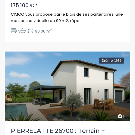
175 100 €
*
CIMCO vous propose par le biais de ses partenaires, une
maison individuelle de 90 m2, répo
...
2
3
1
90.00 m
Drôme (26)
1
PIERRELATTE 26700 : Terrain +