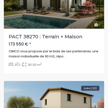
1
PACT 38270 : Terrain + Maison
173 550 €
*
CIMCO vous propose par le biais de ses partenaires, une
maison individuelle de 90 m2, répo
...
2
3
1
90.00 m
Isère (38)