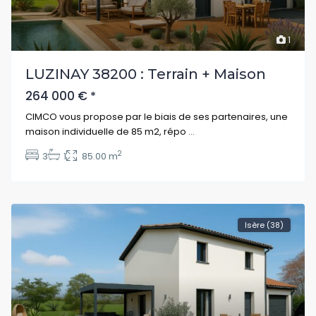
1
LUZINAY 38200 : Terrain + Maison
264 000 €
*
CIMCO vous propose par le biais de ses partenaires, une
maison individuelle de 85 m2, répo
...
2
3
1
85.00 m
Isère (38)