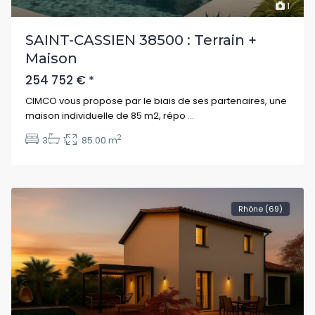
1
SAINT-CASSIEN 38500 : Terrain +
Maison
254 752 €
*
CIMCO vous propose par le biais de ses partenaires, une
maison individuelle de 85 m2, répo
...
2
3
1
85.00 m
Rhône (69)