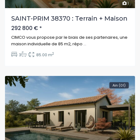
1
SAINT-PRIM 38370 : Terrain + Maison
292 800 €
*
CIMCO vous propose par le biais de ses partenaires, une
maison individuelle de 85 m2, répo
...
2
3
1
85.00 m
Ain (01)