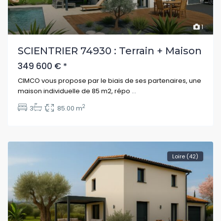
1
SCIENTRIER 74930 : Terrain + Maison
349 600 €
*
CIMCO vous propose par le biais de ses partenaires, une
maison individuelle de 85 m2, répo
...
2
3
1
85.00 m
Loire (42)