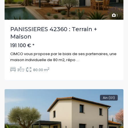
1
PANISSIERES 42360 : Terrain +
Maison
191 100 €
*
CIMCO vous propose par le biais de ses partenaires, une
maison individuelle de 80 m2, répo
...
2
3
1
80.00 m
Ain (01)