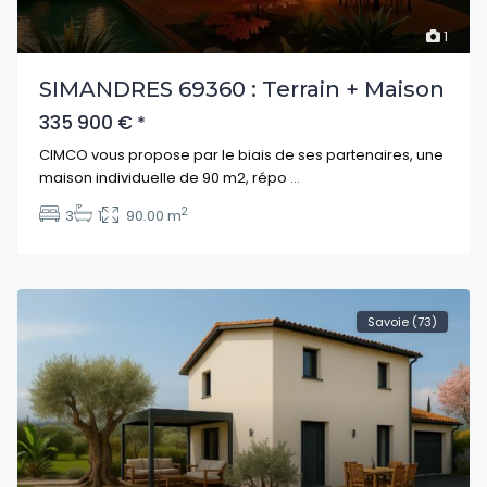
1
SIMANDRES 69360 : Terrain + Maison
335 900 €
*
CIMCO vous propose par le biais de ses partenaires, une
maison individuelle de 90 m2, répo
...
2
3
1
90.00 m
Savoie (73)