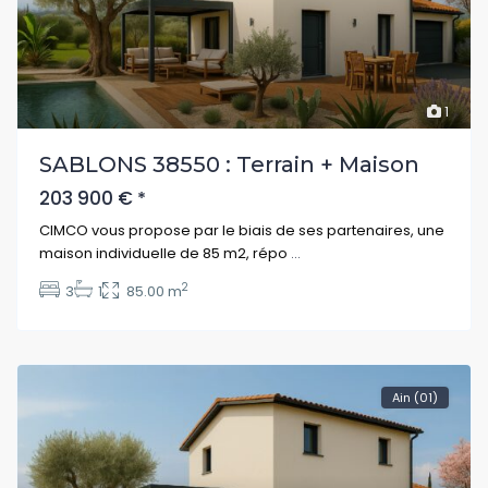
1
SABLONS 38550 : Terrain + Maison
203 900 €
*
CIMCO vous propose par le biais de ses partenaires, une
maison individuelle de 85 m2, répo
...
2
3
1
85.00 m
Ain (01)