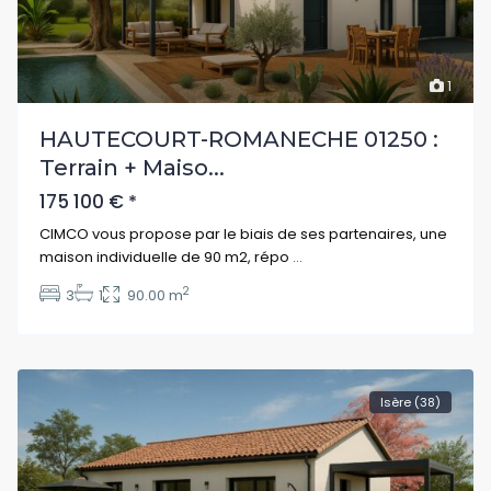
1
HAUTECOURT-ROMANECHE 01250 :
Terrain + Maiso...
175 100 €
*
CIMCO vous propose par le biais de ses partenaires, une
maison individuelle de 90 m2, répo
...
2
3
1
90.00 m
Isère (38)