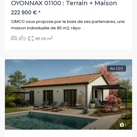
OYONNAX 01100 : Terrain + Maison
222 900 €
*
CIMCO vous propose par le biais de ses partenaires, une
maison individuelle de 85 m2, répo
...
2
3
1
85.00 m
Ain (01)
1