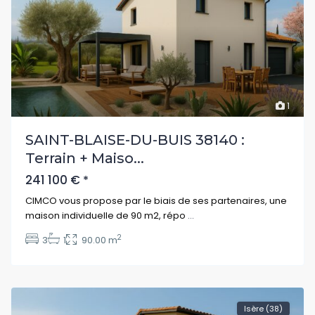
1
SAINT-BLAISE-DU-BUIS 38140 :
Terrain + Maiso...
241 100 €
*
CIMCO vous propose par le biais de ses partenaires, une
maison individuelle de 90 m2, répo
...
2
3
1
90.00 m
Isère (38)