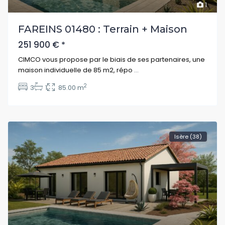
1
FAREINS 01480 : Terrain + Maison
251 900 €
*
CIMCO vous propose par le biais de ses partenaires, une
maison individuelle de 85 m2, répo
...
2
3
1
85.00 m
Isère (38)