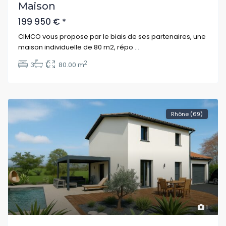
Maison
199 950 €
*
CIMCO vous propose par le biais de ses partenaires, une
maison individuelle de 80 m2, répo
...
2
3
1
80.00 m
Rhône (69)
1