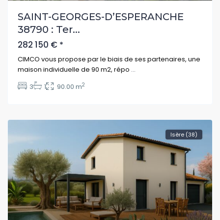
SAINT-GEORGES-D’ESPERANCHE
38790 : Ter...
282 150 €
*
CIMCO vous propose par le biais de ses partenaires, une
maison individuelle de 90 m2, répo
...
2
3
1
90.00 m
Isère (38)