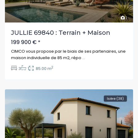
1
JULLIE 69840 : Terrain + Maison
199 900 €
*
CIMCO vous propose par le biais de ses partenaires, une
maison individuelle de 85 m2, répo
...
2
3
1
85.00 m
Isère (38)