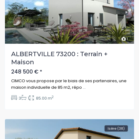
1
ALBERTVILLE 73200 : Terrain +
Maison
248 500 €
*
CIMCO vous propose par le biais de ses partenaires, une
maison individuelle de 85 m2, répo
...
2
3
1
85.00 m
Isère (38)