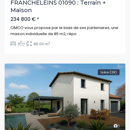
FRANCHELEINS 01090 : Terrain +
Maison
234 800 €
*
CIMCO vous propose par le biais de ses partenaires, une
maison individuelle de 85 m2, répo
...
2
3
1
85.00 m
Isère (38)
1