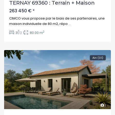
TERNAY 69360 : Terrain + Maison
263 450 €
*
CIMCO vous propose par le biais de ses partenaires, une
maison individuelle de 80 m2, répo
...
2
3
1
80.00 m
Ain (01)
1