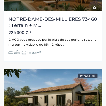
1
NOTRE-DAME-DES-MILLIERES 73460
: Terrain + M...
225 300 €
*
CIMCO vous propose par le biais de ses partenaires, une
maison individuelle de 85 m2, répo
...
2
3
1
85.00 m
Rhône (69)