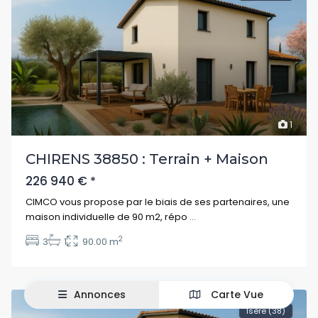
1
CHIRENS 38850 : Terrain + Maison
226 940 €
*
CIMCO vous propose par le biais de ses partenaires, une
maison individuelle de 90 m2, répo
...
2
3
1
90.00 m
Annonces
Carte Vue
Isère (38)