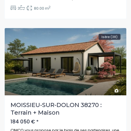
2
3
1
80.00 m
Isère (38)
1
MOISSIEU-SUR-DOLON 38270 :
Terrain + Maison
184 050 €
*
CIMCO vous propose par le biais de ses partenaires, une