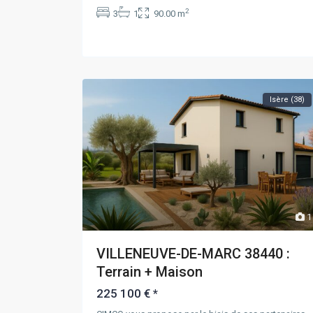
2
3
1
90.00 m
Isère (38)
1
VILLENEUVE-DE-MARC 38440 :
Terrain + Maison
225 100 €
*