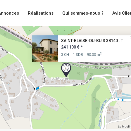
Annonces
Réalisations
Qui sommes-nous ?
Avis Clie
SAINT-BLAISE-DU-BUIS 38140 : T
241 100 €
*
2
3 CH
1 SDB
90.00 m