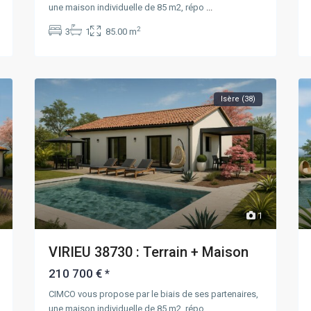
une maison individuelle de 85 m2, répo
...
2
3
1
85.00 m
Isère (38)
1
VIRIEU 38730 : Terrain + Maison
210 700 €
*
CIMCO vous propose par le biais de ses partenaires,
une maison individuelle de 85 m2, répo
...