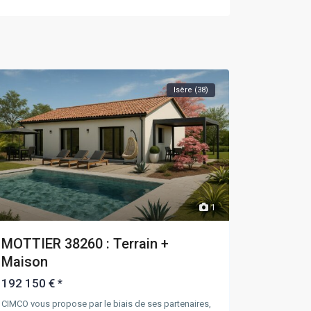
Isère (38)
1
MOTTIER 38260 : Terrain +
Maison
192 150 €
*
CIMCO vous propose par le biais de ses partenaires,