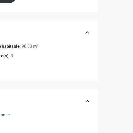
2
 habitable:
90.00 m
e(s):
3
rance