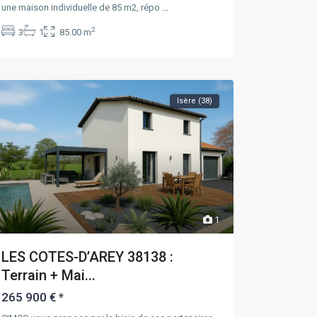
une maison individuelle de 85 m2, répo
...
2
3
1
85.00 m
Isère (38)
1
LES COTES-D’AREY 38138 :
Terrain + Mai...
265 900 €
*