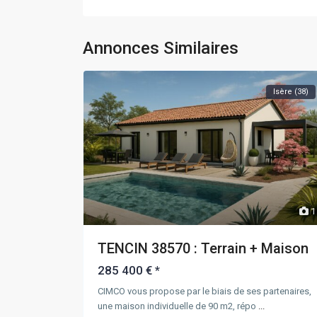
Annonces Similaires
Isère (38)
1
TENCIN 38570 : Terrain + Maison
285 400 €
*
CIMCO vous propose par le biais de ses partenaires,
une maison individuelle de 90 m2, répo
...