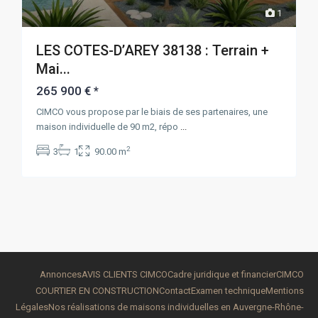
1
LES COTES-D’AREY 38138 : Terrain +
Mai...
265 900 €
*
CIMCO vous propose par le biais de ses partenaires, une
maison individuelle de 90 m2, répo
...
2
3
1
90.00 m
Annonces
AVIS CLIENTS CIMCO
Cadre juridique et financier
CIMCO
COURTIER EN CONSTRUCTION
Contact
Examen technique
Mentions
Légales
Nos réalisations de maisons individuelles en Auvergne-Rhône-