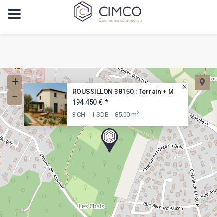
ROUSSILLON 38150 : Terrain + M
194 450 €
*
2
3 CH
1 SDB
85.00 m