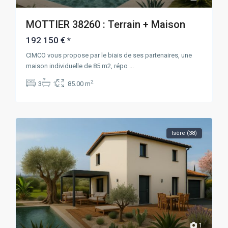
MOTTIER 38260 : Terrain + Maison
192 150 €
*
CIMCO vous propose par le biais de ses partenaires, une
maison individuelle de 85 m2, répo
...
2
3
1
85.00 m
Isère (38)
1