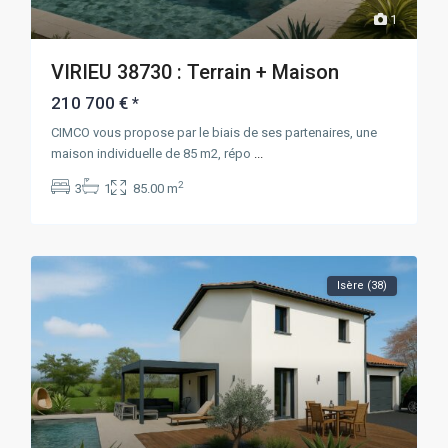
1
VIRIEU 38730 : Terrain + Maison
210 700 €
*
CIMCO vous propose par le biais de ses partenaires, une
maison individuelle de 85 m2, répo
...
2
3
1
85.00 m
Isère (38)