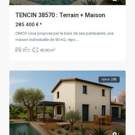
TENCIN 38570 : Terrain + Maison
285 400 €
*
CIMCO vous propose par le biais de ses partenaires, une
maison individuelle de 90 m2, répo
...
2
3
1
90.00 m
Isère (38)
1