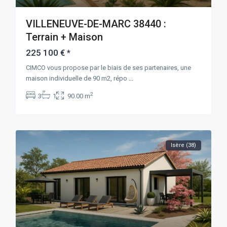
VILLENEUVE-DE-MARC 38440 :
Terrain + Maison
225 100 €
*
CIMCO vous propose par le biais de ses partenaires, une
maison individuelle de 90 m2, répo
...
2
3
1
90.00 m
Isère (38)