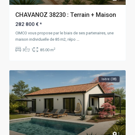
CHAVANOZ 38230 : Terrain + Maison
282 800 €
*
CIMCO vous propose par le biais de ses partenaires, une
maison individuelle de 85 m2, répo
...
2
3
1
85.00 m
Isère (38)
1