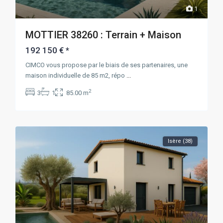
1
MOTTIER 38260 : Terrain + Maison
192 150 €
*
CIMCO vous propose par le biais de ses partenaires, une
maison individuelle de 85 m2, répo
...
2
3
1
85.00 m
Isère (38)