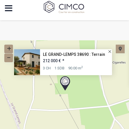
LE GRAND-LEMPS 38690 : Terrain
212 000 €
*
2
3 CH
1 SDB
90.00 m