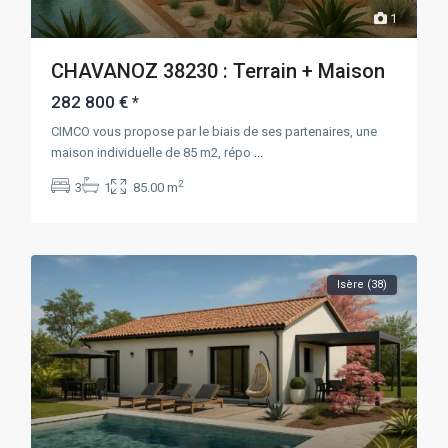
1
CHAVANOZ 38230 : Terrain + Maison
282 800 €
*
CIMCO vous propose par le biais de ses partenaires, une
maison individuelle de 85 m2, répo
...
2
3
1
85.00 m
Isère (38)