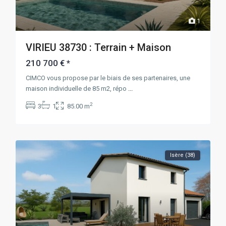
1
VIRIEU 38730 : Terrain + Maison
210 700 €
*
CIMCO vous propose par le biais de ses partenaires, une
maison individuelle de 85 m2, répo
...
2
3
1
85.00 m
Isère (38)