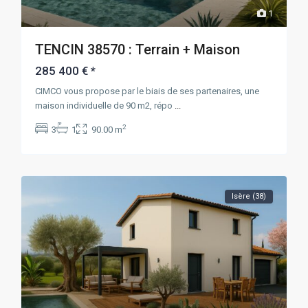
1
TENCIN 38570 : Terrain + Maison
285 400 €
*
CIMCO vous propose par le biais de ses partenaires, une
maison individuelle de 90 m2, répo
...
2
3
1
90.00 m
Isère (38)