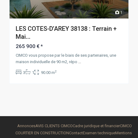
1
LES COTES-D’AREY 38138 : Terrain +
Mai...
265 900 €
*
CIMCO vous propose par le biais de ses partenaires, une
maison individuelle de 90 m2, répo
...
2
3
1
90.00 m
Annonces
AVIS CLIENTS CIMCO
Cadre juridique et financier
CIMCO
COURTIER EN CONSTRUCTION
Contact
Examen technique
Mentions