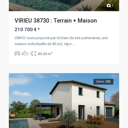
1
VIRIEU 38730 : Terrain + Maison
210 700 €
*
CIMCO vous propose par le biais de ses partenaires, une
maison individuelle de 85 m2, répo
...
2
3
1
85.00 m
Isère (38)