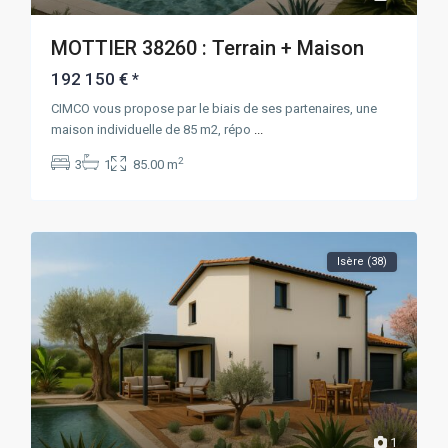
MOTTIER 38260 : Terrain + Maison
192 150 €
*
CIMCO vous propose par le biais de ses partenaires, une
maison individuelle de 85 m2, répo
...
2
3
1
85.00 m
Isère (38)
1