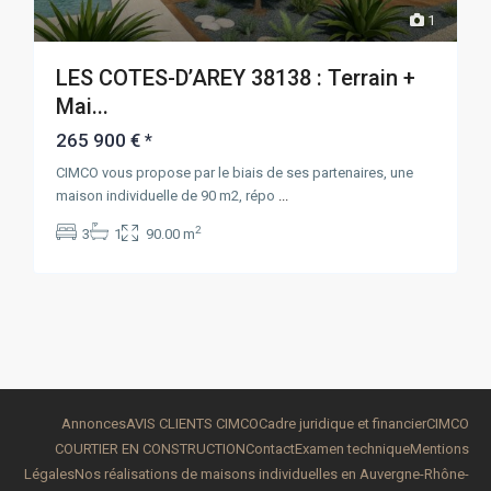
1
LES COTES-D’AREY 38138 : Terrain +
Mai...
265 900 €
*
CIMCO vous propose par le biais de ses partenaires, une
maison individuelle de 90 m2, répo
...
2
3
1
90.00 m
Annonces
AVIS CLIENTS CIMCO
Cadre juridique et financier
CIMCO
COURTIER EN CONSTRUCTION
Contact
Examen technique
Mentions
Légales
Nos réalisations de maisons individuelles en Auvergne-Rhône-