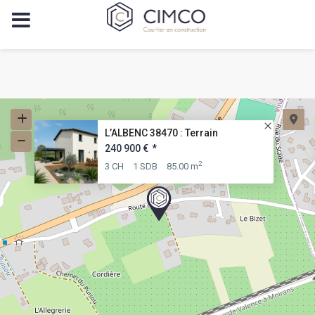
L’ALBENC 38470 : Terrain
240 900 €
*
2
3 CH
1 SDB
85.00 m