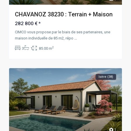
CHAVANOZ 38230 : Terrain + Maison
282 800 €
*
CIMCO vous propose par le biais de ses partenaires, une
maison individuelle de 85 m2, répo
...
2
3
1
85.00 m
Isère (38)
1