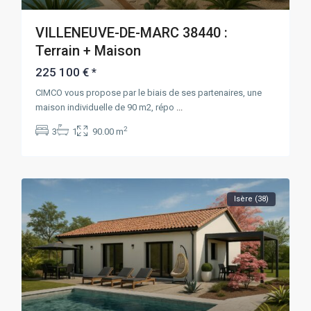
VILLENEUVE-DE-MARC 38440 :
Terrain + Maison
225 100 €
*
CIMCO vous propose par le biais de ses partenaires, une
maison individuelle de 90 m2, répo
...
2
3
1
90.00 m
Isère (38)