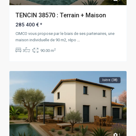
TENCIN 38570 : Terrain + Maison
285 400 €
*
CIMCO vous propose par le biais de ses partenaires, une
maison individuelle de 90 m2, répo
...
2
3
1
90.00 m
Isère (38)
1