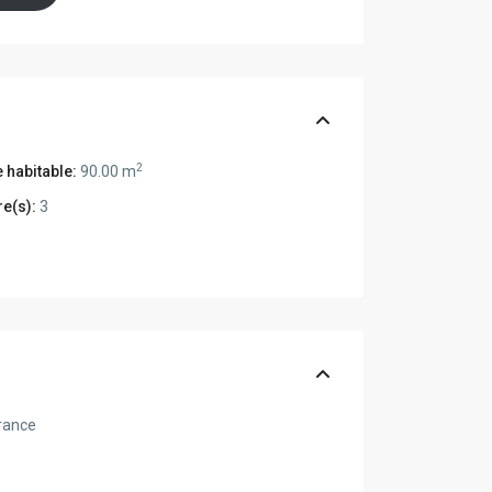
2
 habitable:
90.00 m
e(s):
3
rance