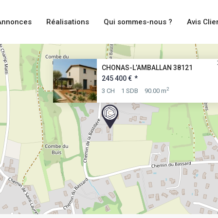
Annonces
Réalisations
Qui sommes-nous ?
Avis Clie
CHONAS-L’AMBALLAN 38121
245 400 €
*
2
3 CH
1 SDB
90.00 m