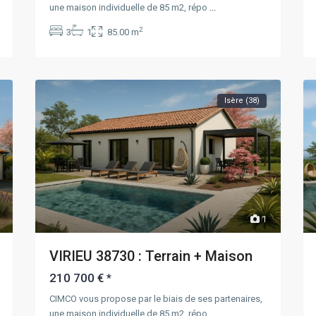
une maison individuelle de 85 m2, répo
...
2
3
1
85.00 m
Isère (38)
1
VIRIEU 38730 : Terrain + Maison
210 700 €
*
CIMCO vous propose par le biais de ses partenaires,
une maison individuelle de 85 m2, répo
...