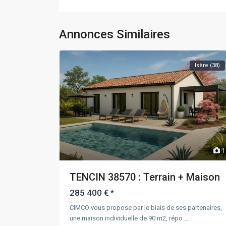
Annonces Similaires
Isère (38)
1
TENCIN 38570 : Terrain + Maison
285 400 €
*
CIMCO vous propose par le biais de ses partenaires,
une maison individuelle de 90 m2, répo
...