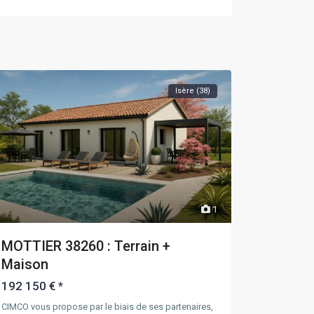
Isère (38)
1
MOTTIER 38260 : Terrain +
Maison
192 150 €
*
CIMCO vous propose par le biais de ses partenaires,