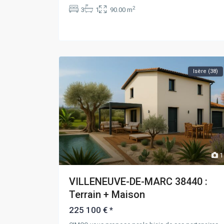
2
3
1
90.00 m
Isère (38)
1
VILLENEUVE-DE-MARC 38440 :
Terrain + Maison
225 100 €
*