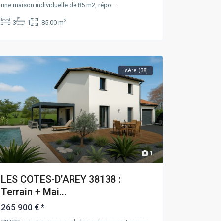
une maison individuelle de 85 m2, répo
...
2
3
1
85.00 m
Isère (38)
1
LES COTES-D’AREY 38138 :
Terrain + Mai...
265 900 €
*