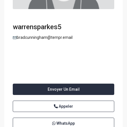
warrensparkes5
bradcunningham@tempr.email
Envoyer Un Email
Appeler
WhatsApp