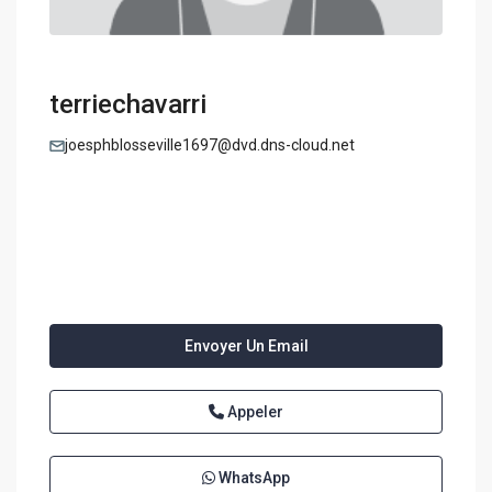
terriechavarri
joesphblosseville1697@dvd.dns-cloud.net
Envoyer Un Email
Appeler
WhatsApp