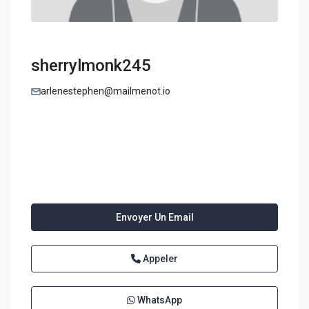
sherrylmonk245
arlenestephen@mailmenot.io
Envoyer Un Email
Appeler
WhatsApp