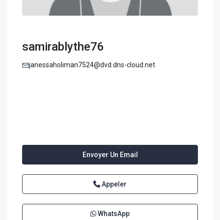
samirablythe76
janessaholiman7524@dvd.dns-cloud.net
Envoyer Un Email
Appeler
WhatsApp