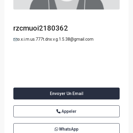
rzcmuoi2180362
o.x.i.m.us.777t.dnx.v.g.1.5.38@gmail.com
Envoyer Un Email
Appeler
WhatsApp