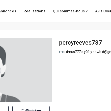
Annonces
Réalisations
Qui sommes-nous ?
Avis Clie
percyreeves737
o.ximus777.s.y01.y.44wb.d@g
WhatsApp