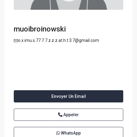
muoibroinowski
o.x.imu.s.77.7.7.z.z.z.at.h.t.3.7@gmail.com
Envoyer Un Email
Appeler
WhatsApp