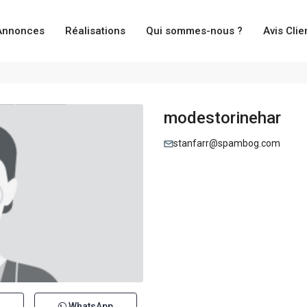
Annonces
Réalisations
Qui sommes-nous ?
Avis Clie
modestorinehar
stanfarr@spambog.com
WhatsApp