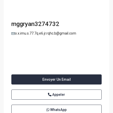
mggryan3274732
o.x.imu.s.77.7q.e6.jr.rqhc.b@gmail.com
Envoyer Un Email
Appeler
WhatsApp