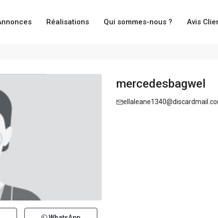
Annonces
Réalisations
Qui sommes-nous ?
Avis Clie
mercedesbagwel
ellaleane1340@discardmail.c
WhatsApp