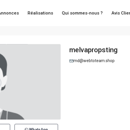
Annonces
Réalisations
Qui sommes-nous ?
Avis Clie
melvapropsting
md@webtoteam.shop
WhatsApp