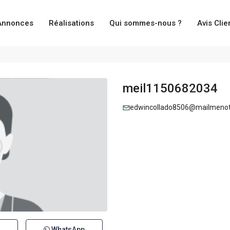
Annonces
Réalisations
Qui sommes-nous ?
Avis Clie
meil1150682034
edwincollado8506@mailmenot
WhatsApp