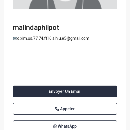
malindaphilpot
o.xim.us.77.74.ff.l6.s.h.u.e5@gmail.com
Envoyer Un Email
Appeler
WhatsApp