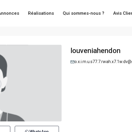
Annonces
Réalisations
Qui sommes-nous ?
Avis Clie
louveniahendon
o.x.i.m.u.s77.7.rwah.x7.1w.dv
WhatsApp