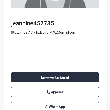
jeannine452735
o.xi.mus.7.7.7.h.dd0.rp.vt.9z@gmail.com
Envoyer Un Email
Appeler
WhatsApp