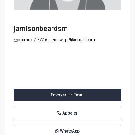
jamisonbeardsm
o.ximu.s7.772.6.g.eoq.w.q.j.9@gmail.com
Envoyer Un Email
Appeler
WhatsApp