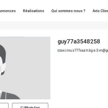
Annonces
Réalisations
Qui sommes-nous ?
Avis Clie
guy77a3548258
ox.i.mu.s777xaz.h.bg.e.3.vn@
WhatsApp