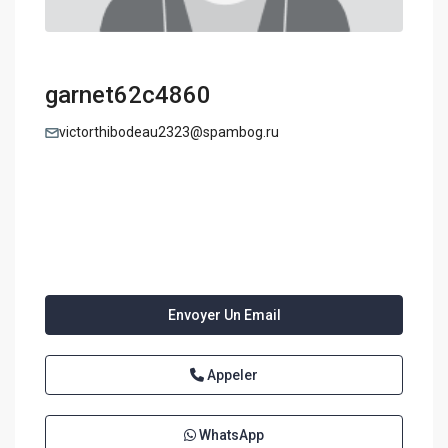
garnet62c4860
victorthibodeau2323@spambog.ru
Envoyer Un Email
Appeler
WhatsApp