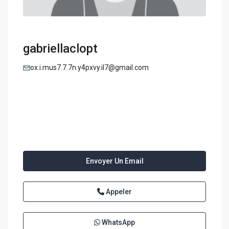
gabriellaclopt
ox.i.mus7.7.7n.y4pxvy.il7@gmail.com
Envoyer Un Email
Appeler
WhatsApp