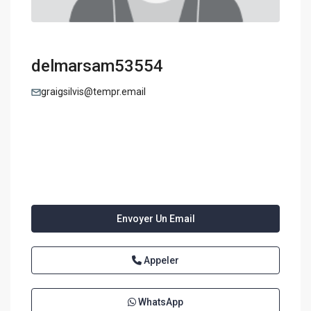
delmarsam53554
graigsilvis@tempr.email
Envoyer Un Email
Appeler
WhatsApp