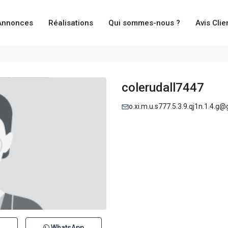
Annonces
Réalisations
Qui sommes-nous ?
Avis Clie
colerudall7447
o.xi.m.u.s777.5.3.9.qj1n.1.4.g
WhatsApp