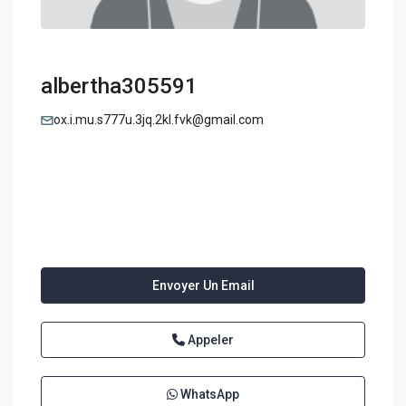
albertha305591
ox.i.mu.s777u.3jq.2kl.fvk@gmail.com
Envoyer Un Email
Appeler
WhatsApp