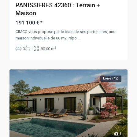
PANISSIERES 42360 : Terrain +
Maison
191 100 €
*
CIMCO vous propose par le biais de ses partenaires, une
maison individuelle de 80 m2, répo
...
2
3
1
80.00 m
Loire (42)
1