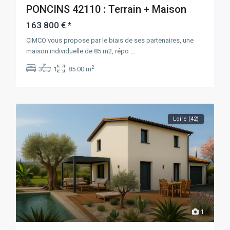
PONCINS 42110 : Terrain + Maison
163 800 €
*
CIMCO vous propose par le biais de ses partenaires, une
maison individuelle de 85 m2, répo
...
2
3
1
85.00 m
Loire (42)
1