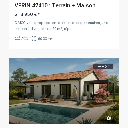
VERIN 42410 : Terrain + Maison
213 950 €
*
CIMCO vous propose par le biais de ses partenaires, une
maison individuelle de 80 m2, répo
...
2
3
1
80.00 m
Loire (42)
1