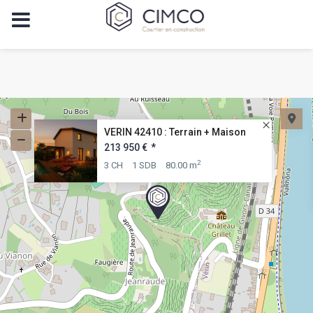
VERIN 42410 : Terrain + Maison
213 950 €
*
2
3 CH
1 SDB
80.00 m