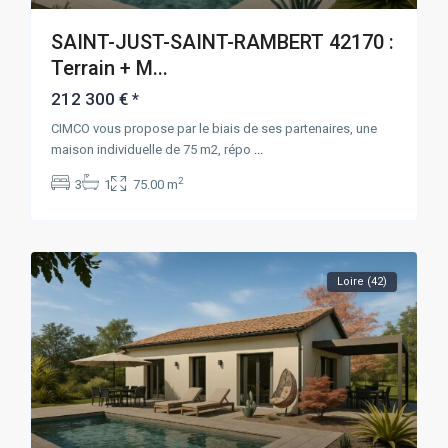
SAINT-JUST-SAINT-RAMBERT 42170 :
Terrain + M...
212 300 €
*
CIMCO vous propose par le biais de ses partenaires, une
maison individuelle de 75 m2, répo
...
2
3
1
75.00 m
Loire (42)