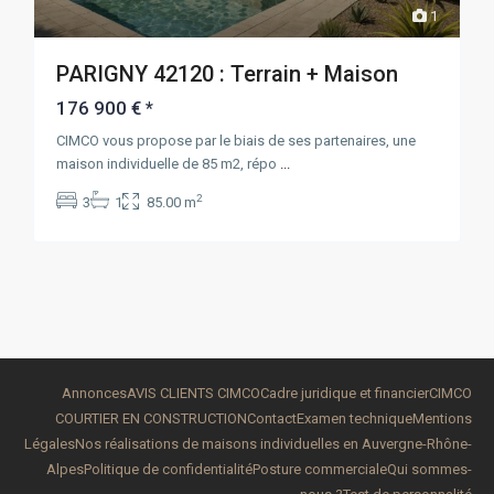
1
PARIGNY 42120 : Terrain + Maison
176 900 €
*
CIMCO vous propose par le biais de ses partenaires, une
maison individuelle de 85 m2, répo
...
2
3
1
85.00 m
Annonces
AVIS CLIENTS CIMCO
Cadre juridique et financier
CIMCO
COURTIER EN CONSTRUCTION
Contact
Examen technique
Mentions
Légales
Nos réalisations de maisons individuelles en Auvergne-Rhône-
Alpes
Politique de confidentialité
Posture commerciale
Qui sommes-