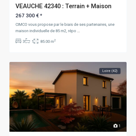
VEAUCHE 42340 : Terrain + Maison
267 300 €
*
CIMCO vous propose par le biais de ses partenaires, une
maison individuelle de 85 m2, répo
...
2
3
1
85.00 m
Loire (42)
1