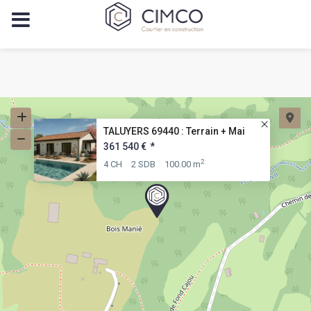
TALUYERS 69440 : Terrain + Mai
361 540 €
*
2
4 CH
2 SDB
100.00 m