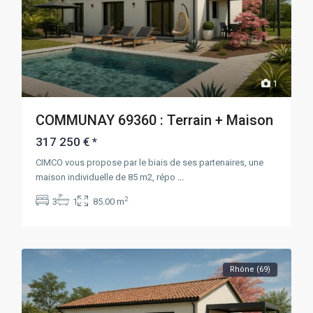
1
COMMUNAY 69360 : Terrain + Maison
317 250 €
*
CIMCO vous propose par le biais de ses partenaires, une
maison individuelle de 85 m2, répo
...
2
3
1
85.00 m
Rhône (69)