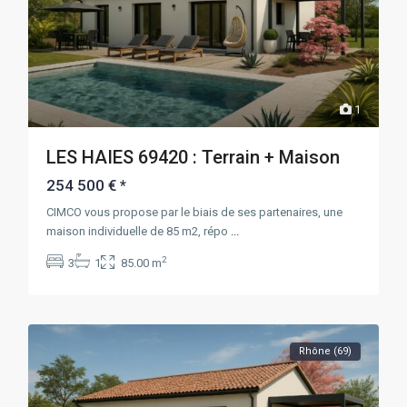
1
LES HAIES 69420 : Terrain + Maison
254 500 €
*
CIMCO vous propose par le biais de ses partenaires, une
maison individuelle de 85 m2, répo
...
2
3
1
85.00 m
Rhône (69)