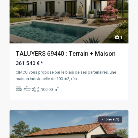
1
TALUYERS 69440 : Terrain + Maison
361 540 €
*
CIMCO vous propose par le biais de ses partenaires, une
maison individuelle de 100 m2, rép
...
2
4
2
100.00 m
Rhône (69)