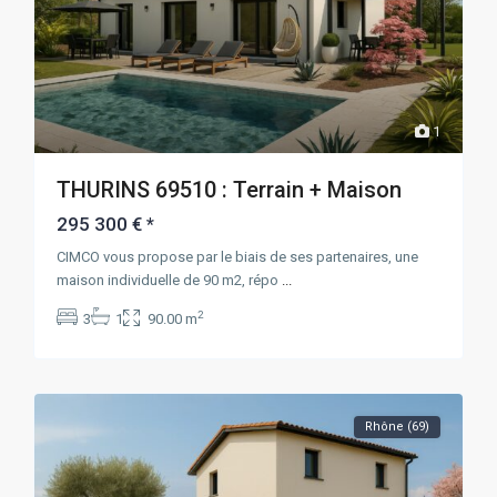
1
THURINS 69510 : Terrain + Maison
295 300 €
*
CIMCO vous propose par le biais de ses partenaires, une
maison individuelle de 90 m2, répo
...
2
3
1
90.00 m
Rhône (69)