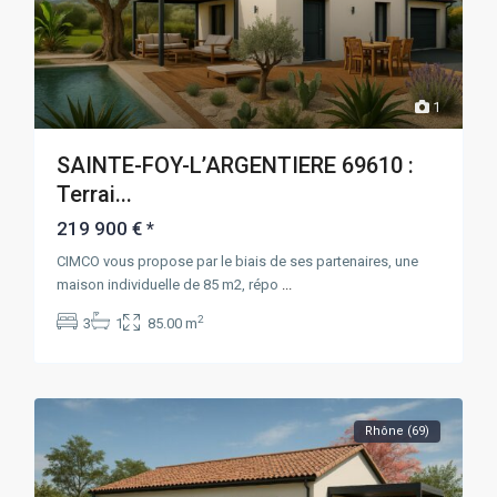
1
SAINTE-FOY-L’ARGENTIERE 69610 :
Terrai...
219 900 €
*
CIMCO vous propose par le biais de ses partenaires, une
maison individuelle de 85 m2, répo
...
2
3
1
85.00 m
Rhône (69)