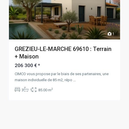
1
GREZIEU-LE-MARCHE 69610 : Terrain
+ Maison
206 300 €
*
CIMCO vous propose par le biais de ses partenaires, une
maison individuelle de 85 m2, répo
...
2
3
1
85.00 m