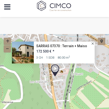
SARRAS 07370 : Terrain + Maiso
172 500 €
*
2
3 CH
1 SDB
80.00 m