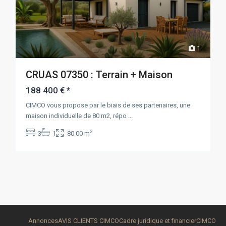
1
CRUAS 07350 : Terrain + Maison
188 400 €
*
CIMCO vous propose par le biais de ses partenaires, une
maison individuelle de 80 m2, répo
...
2
3
1
80.00 m
Annonces
AVIS CLIENTS CIMCO
Cadre juridique et financier
CIMCO