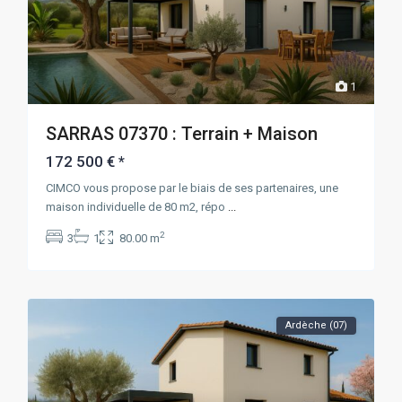
1
SARRAS 07370 : Terrain + Maison
172 500 €
*
CIMCO vous propose par le biais de ses partenaires, une
maison individuelle de 80 m2, répo
...
2
3
1
80.00 m
Ardèche (07)