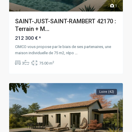
1
SAINT-JUST-SAINT-RAMBERT 42170 :
Terrain + M...
212 300 €
*
CIMCO vous propose par le biais de ses partenaires, une
maison individuelle de 75 m2, répo
...
2
3
1
75.00 m
Loire (42)