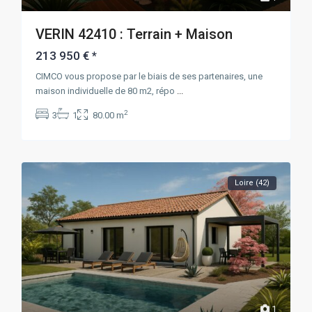
VERIN 42410 : Terrain + Maison
213 950 €
*
CIMCO vous propose par le biais de ses partenaires, une
maison individuelle de 80 m2, répo
...
2
3
1
80.00 m
Loire (42)
1