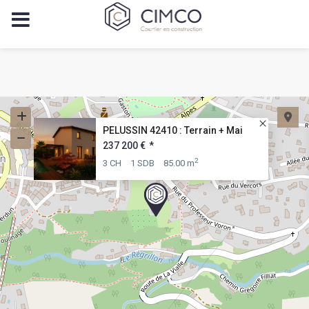
PELUSSIN 42410 : Terrain + Mai
237 200 €
*
2
3 CH
1 SDB
85.00 m