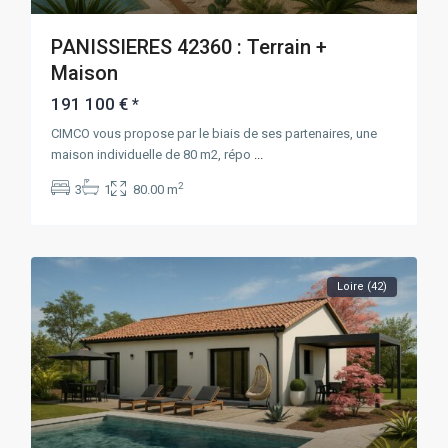
PANISSIERES 42360 : Terrain +
Maison
191 100 €
*
CIMCO vous propose par le biais de ses partenaires, une
maison individuelle de 80 m2, répo
...
2
3
1
80.00 m
Loire (42)