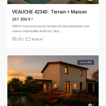
VEAUCHE 42340 : Terrain + Maison
267 300 €
*
CIMCO vous propose par le biais de ses partenaires, une
maison individuelle de 85 m2, répo
...
2
3
1
85.00 m
Loire (42)
1