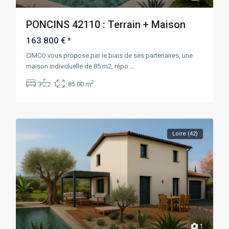
PONCINS 42110 : Terrain + Maison
163 800 €
*
CIMCO vous propose par le biais de ses partenaires, une
maison individuelle de 85 m2, répo
...
2
3
1
85.00 m
Loire (42)
1