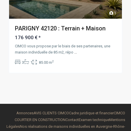
1
PARIGNY 42120 : Terrain + Maison
176 900 €
*
CIMCO vous propose par le biais de ses partenaires, une
maison individuelle de 85 m2, répo
...
2
3
1
85.00 m
Annonces
AVIS CLIENTS CIMCO
Cadre juridique et financier
CIMCO
COURTIER EN CONSTRUCTION
Contact
Examen technique
Mentions
Légales
Nos réalisations de maisons individuelles en Auvergne-Rhône-