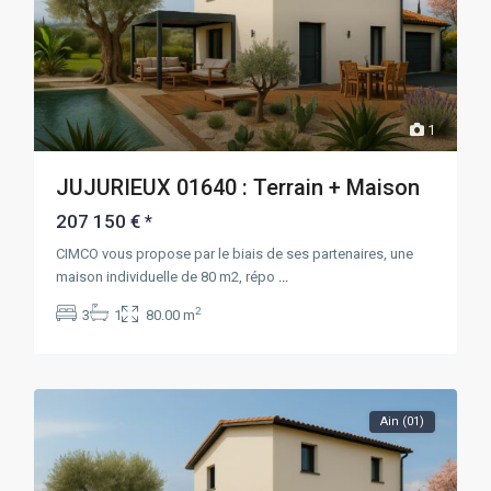
1
JUJURIEUX 01640 : Terrain + Maison
207 150 €
*
CIMCO vous propose par le biais de ses partenaires, une
maison individuelle de 80 m2, répo
...
2
3
1
80.00 m
Ain (01)