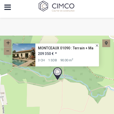
MONTCEAUX 01090 : Terrain + Ma
209 350 €
*
2
3 CH
1 SDB
90.00 m