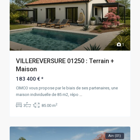
1
VILLEREVERSURE 01250 : Terrain +
Maison
183 400 €
*
CIMCO vous propose par le biais de ses partenaires, une
maison individuelle de 85 m2, répo
...
2
3
1
85.00 m
Ain (01)