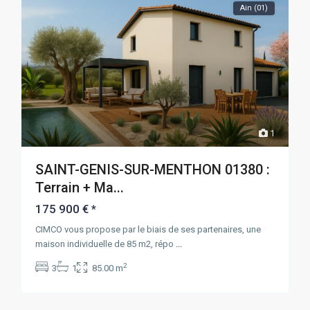
Ain (01)
1
SAINT-GENIS-SUR-MENTHON 01380 :
Terrain + Ma...
175 900 €
*
CIMCO vous propose par le biais de ses partenaires, une
maison individuelle de 85 m2, répo
...
2
3
1
85.00 m