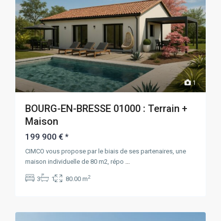
1
BOURG-EN-BRESSE 01000 : Terrain +
Maison
199 900 €
*
CIMCO vous propose par le biais de ses partenaires, une
maison individuelle de 80 m2, répo
...
2
3
1
80.00 m