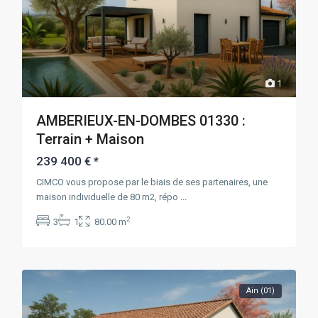
1
AMBERIEUX-EN-DOMBES 01330 :
Terrain + Maison
239 400 €
*
CIMCO vous propose par le biais de ses partenaires, une
maison individuelle de 80 m2, répo
...
2
3
1
80.00 m
Ain (01)