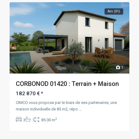
Ain (01)
1
CORBONOD 01420 : Terrain + Maison
182 870 €
*
CIMCO vous propose par le biais de ses partenaires, une
maison individuelle de 85 m2, répo
...
2
3
1
85.00 m