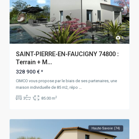
1
SAINT-PIERRE-EN-FAUCIGNY 74800 :
Terrain + M...
328 900 €
*
CIMCO vous propose par le biais de ses partenaires, une
maison individuelle de 85 m2, répo
...
2
3
1
85.00 m
Haute-Savoie (74)