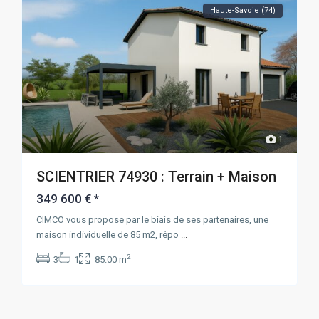
Haute-Savoie (74)
1
SCIENTRIER 74930 : Terrain + Maison
349 600 €
*
CIMCO vous propose par le biais de ses partenaires, une
maison individuelle de 85 m2, répo
...
2
3
1
85.00 m