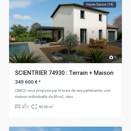
Haute-Savoie (74)
1
SCIENTRIER 74930 : Terrain + Maison
349 600 €
*
CIMCO vous propose par le biais de ses partenaires, une
maison individuelle de 85 m2, répo
...
2
3
1
85.00 m