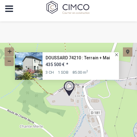
DOUSSARD 74210 : Terrain + Mai
435 500 €
*
2
3 CH
1 SDB
85.00 m