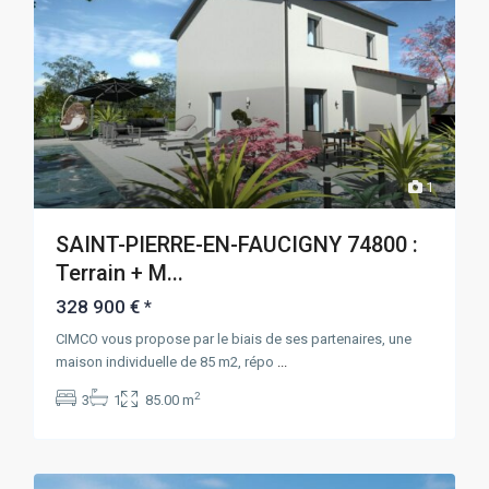
1
SAINT-PIERRE-EN-FAUCIGNY 74800 :
Terrain + M...
328 900 €
*
CIMCO vous propose par le biais de ses partenaires, une
maison individuelle de 85 m2, répo
...
2
3
1
85.00 m