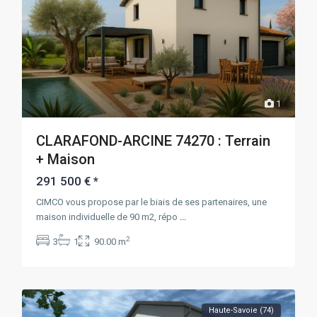
1
CLARAFOND-ARCINE 74270 : Terrain
+ Maison
291 500 €
*
CIMCO vous propose par le biais de ses partenaires, une
maison individuelle de 90 m2, répo
...
2
3
1
90.00 m
Haute-Savoie (74)