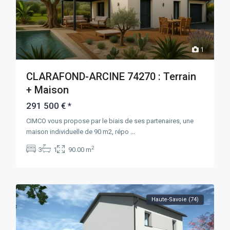
1
CLARAFOND-ARCINE 74270 : Terrain
+ Maison
291 500 €
*
CIMCO vous propose par le biais de ses partenaires, une
maison individuelle de 90 m2, répo
...
2
3
1
90.00 m
Haute-Savoie (74)