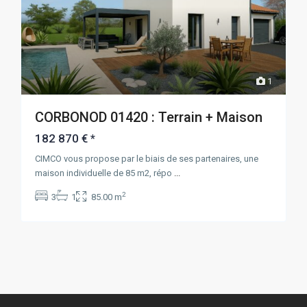
1
CORBONOD 01420 : Terrain + Maison
182 870 €
*
CIMCO vous propose par le biais de ses partenaires, une
maison individuelle de 85 m2, répo
...
2
3
1
85.00 m