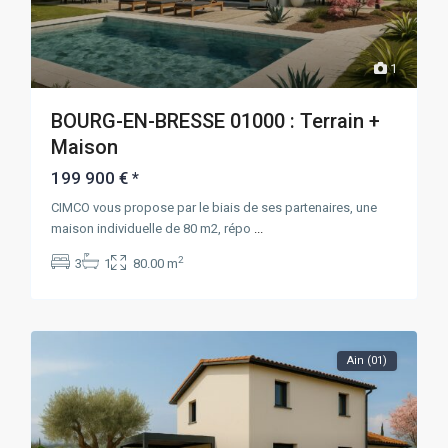
1
BOURG-EN-BRESSE 01000 : Terrain +
Maison
199 900 €
*
CIMCO vous propose par le biais de ses partenaires, une
maison individuelle de 80 m2, répo
...
2
3
1
80.00 m
Ain (01)