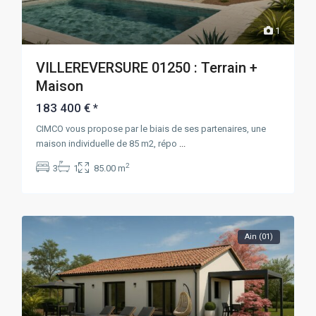
1
VILLEREVERSURE 01250 : Terrain +
Maison
183 400 €
*
CIMCO vous propose par le biais de ses partenaires, une
maison individuelle de 85 m2, répo
...
2
3
1
85.00 m
Ain (01)