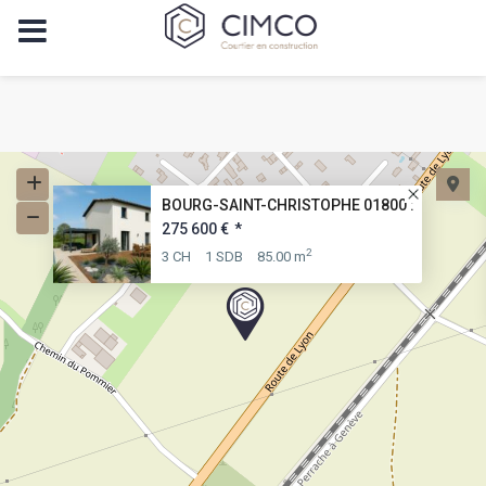
BOURG-SAINT-CHRISTOPHE 01800 :
275 600 €
*
2
3 CH
1 SDB
85.00 m