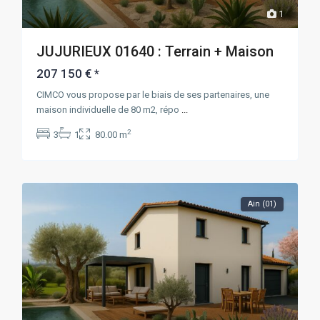
1
JUJURIEUX 01640 : Terrain + Maison
207 150 €
*
CIMCO vous propose par le biais de ses partenaires, une
maison individuelle de 80 m2, répo
...
2
3
1
80.00 m
Ain (01)