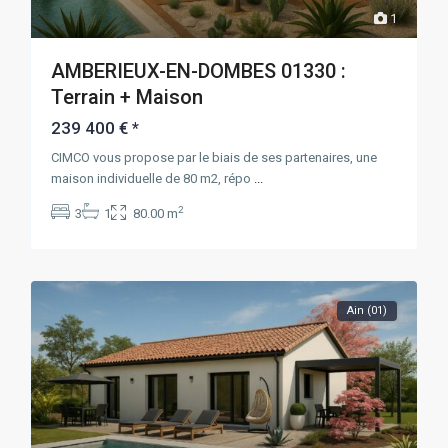
1
AMBERIEUX-EN-DOMBES 01330 :
Terrain + Maison
239 400 €
*
CIMCO vous propose par le biais de ses partenaires, une
maison individuelle de 80 m2, répo
...
2
3
1
80.00 m
Ain (01)