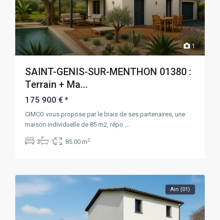
1
SAINT-GENIS-SUR-MENTHON 01380 :
Terrain + Ma...
175 900 €
*
CIMCO vous propose par le biais de ses partenaires, une
maison individuelle de 85 m2, répo
...
2
3
1
85.00 m
Ain (01)