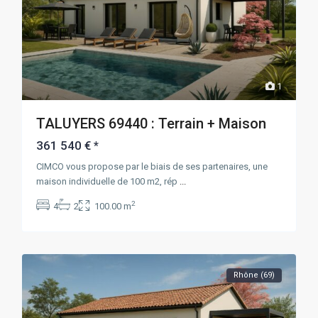
1
TALUYERS 69440 : Terrain + Maison
361 540 €
*
CIMCO vous propose par le biais de ses partenaires, une
maison individuelle de 100 m2, rép
...
2
4
2
100.00 m
Rhône (69)