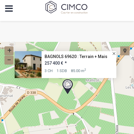
BAGNOLS 69620 : Terrain + Mais
257 400 €
*
2
3 CH
1 SDB
85.00 m