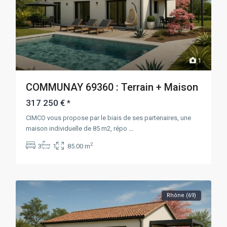
1
COMMUNAY 69360 : Terrain + Maison
317 250 €
*
CIMCO vous propose par le biais de ses partenaires, une
maison individuelle de 85 m2, répo
...
2
3
1
85.00 m
Rhône (69)