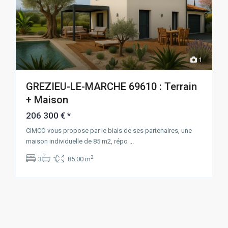
1
GREZIEU-LE-MARCHE 69610 : Terrain
+ Maison
206 300 €
*
CIMCO vous propose par le biais de ses partenaires, une
maison individuelle de 85 m2, répo
...
2
3
1
85.00 m