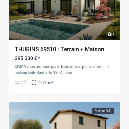
1
THURINS 69510 : Terrain + Maison
295 300 €
*
CIMCO vous propose par le biais de ses partenaires, une
maison individuelle de 90 m2, répo
...
2
3
1
90.00 m
Rhône (69)