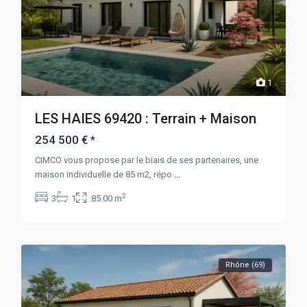
1
LES HAIES 69420 : Terrain + Maison
254 500 €
*
CIMCO vous propose par le biais de ses partenaires, une
maison individuelle de 85 m2, répo
...
2
3
1
85.00 m
Rhône (69)