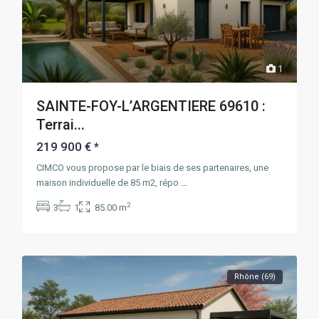
1
SAINTE-FOY-L’ARGENTIERE 69610 :
Terrai...
219 900 €
*
CIMCO vous propose par le biais de ses partenaires, une
maison individuelle de 85 m2, répo
...
2
3
1
85.00 m
Rhône (69)