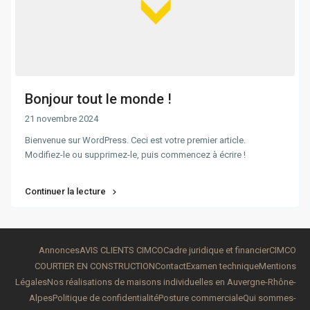
Bonjour tout le monde !
21 novembre 2024
Bienvenue sur WordPress. Ceci est votre premier article.
Modifiez-le ou supprimez-le, puis commencez à écrire !
Continuer la lecture
Annonces
AVIS CLIENTS CIMCO
Cadre juridique et financier
CIMCO
COURTIER EN CONSTRUCTION
Contact
Examen technique
Mentions
Légales
Nos réalisations de maisons individuelles en Auvergne-Rhône-
Alpes
Politique de confidentialité
Posture commerciale
Qui sommes-